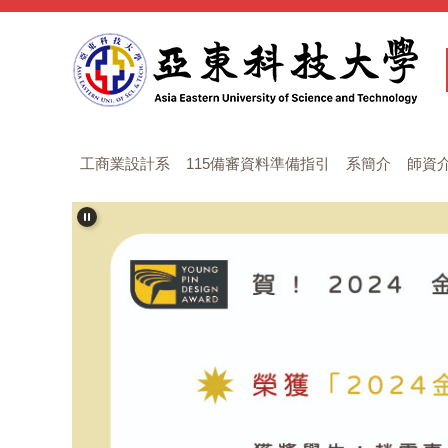
跳
到
主
要
內
容
區
工商業設計系
115備審資料準備指引
系簡介
師資