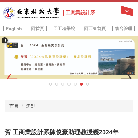
跳
到
工商業設計系
主
要
English
回首頁
回工程學院
回亞東首頁
後台管理
內
容
區
首頁
焦點
賀 工商業設計系陳俊豪助理教授獲2024年