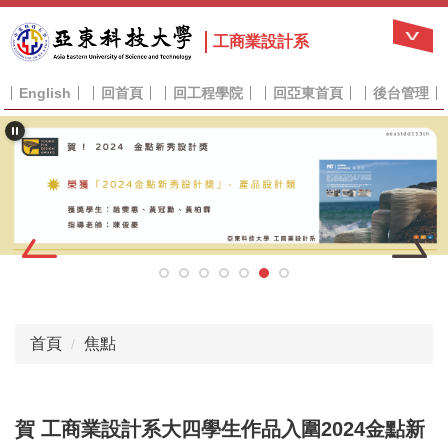
跳
到
工商業設計系
主
要
English
回首頁
回工程學院
回亞東首頁
後台管理
內
容
區
首頁
焦點
賀 工商業設計系大四學生作品入圍2024金點新