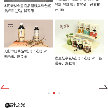
鋁
設計-設計師：黃涵榆、侯宥榛
水泥素材創意商品開發與綠色經
陳
(封面)
濟循環之探討與運用
人山艸仙草品牌設計1-設計師：
陳羿融、陳姿汝
鹿窯菇事包裝設計1-設計師：張
晏嘉、游雅筑
、
設計之光