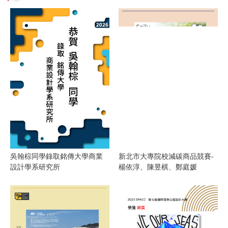
吳翰棕同學錄取銘傳大學商業
新北市大專院校減碳商品競賽-
用
1
設計學系研究所
楊依淳、陳昱棋、鄭庭媛
具