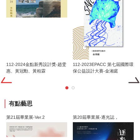
112-2024金點新秀設計獎-趙雯
112-2023EPACC 第七屆國際環
惠、黃冠勳、黃柏霖
保公益設計大賽-金湘庭
有點藝思
第21屆畢業展-Ver.2
第20屆畢業展-逐光誌，
第