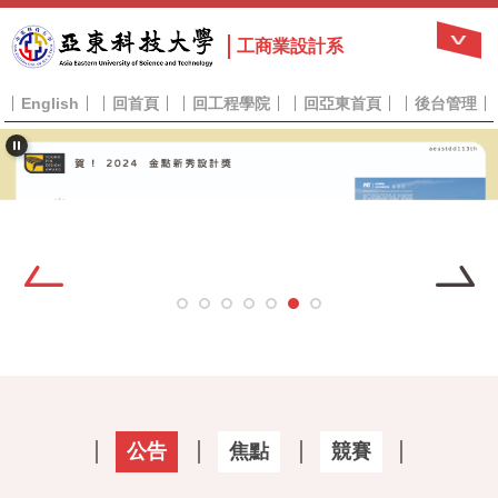
跳
到
工商業設計系
主
要
English
回首頁
回工程學院
回亞東首頁
後台管理
內
容
區
公告
焦點
競賽