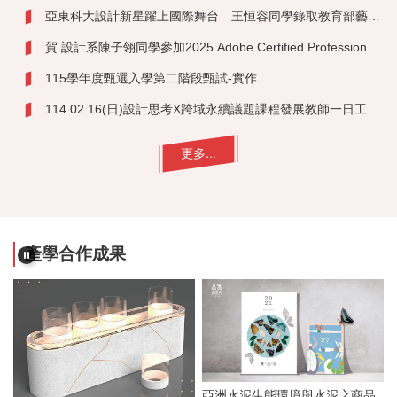
亞東科大設計新星躍上國際舞台 王恒容同學錄取教育部藝術與設計菁英海外培訓計畫
賀 設計系陳子翎同學參加2025 Adobe Certified Professional 全國大賽 獲亞軍
115學年度甄選入學第二階段甄試-實作
114.02.16(日)設計思考X跨域永續議題課程發展教師一日工作坊
更多...
產學合作成果
設
亞洲水泥生態環境與水泥之商品